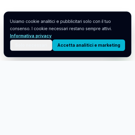
Usiamo cookie analitici e pubblicitari solo con il tuo
Hai domande? Scrivici
consenso. I cookie necessari restano sempre attivi.
ora 👋
Informativa privacy
Solo necessari
Accetta analitici e marketing
Gestione operativa di brand su Amazon e marketplace globali.
Catalogo, campagne, margini, compliance.
Soluzioni