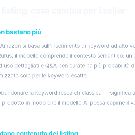
 listing: cosa cambia per i seller
on bastano più
Amazon si basa sull'inserimento di keyword ad alto vol
ufus, il modello comprende il contesto semantico: un
 d'uso dettagliati e Q&A ben curate ha più probabilità d
timizzato solo per le keyword esatte.
bbandonare la keyword research classica — significa af
l prodotto in modo che il modello AI possa capirne il va
tano contenuto del listing