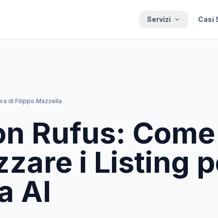
Servizi
Casi 
ura di
Filippo Mazzella
n Rufus: Come
zare i Listing p
a AI