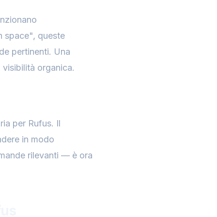
menzionano
n space", queste
de pertinenti. Una
visibilità organica.
ia per Rufus. Il
ondere in modo
omande rilevanti — è ora
fus