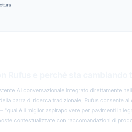
lettura
n Rufus e perché sta cambiando t
tente AI conversazionale integrato direttamente nell'
ella barra di ricerca tradizionale, Rufus consente ai 
— "qual è il miglior aspirapolvere per pavimenti in leg
oste contestualizzate con raccomandazioni di prodott