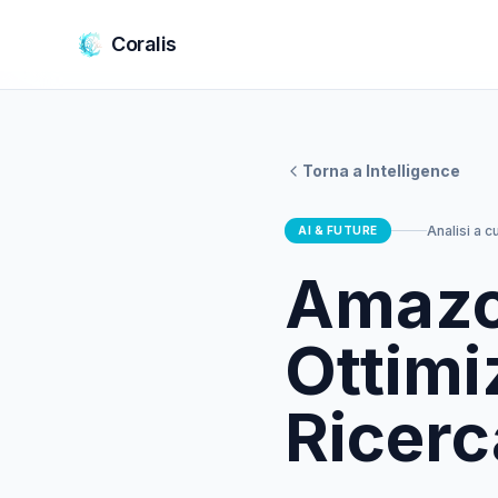
Salta al contenuto principale
Coralis
Torna a Intelligence
Analisi a c
AI & FUTURE
Amazo
Ottimiz
Ricerc