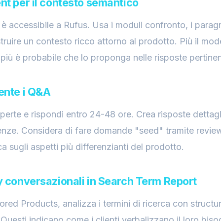
nt per il contesto semantico
 accessibile a Rufus. Usa i moduli confronto, i paragraf
struire un contesto ricco attorno al prodotto. Più il mode
 più è probabile che lo proponga nelle risposte pertinen
mente i Q&A
erte e rispondi entro 24-48 ore. Crea risposte dettagl
tenze. Considera di fare domande "seed" tramite review
 sugli aspetti più differenzianti del prodotto.
ry conversazionali in Search Term Report
d Products, analizza i termini di ricerca con structur
. Questi indicano come i clienti verbalizzano il loro bi