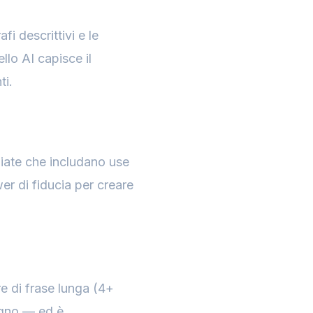
i descrittivi e le
llo AI capisce il
ti.
iate che includano use
er di fiducia per creare
e di frase lunga (4+
sogno — ed è