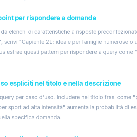
et point per rispondere a domande
t da elenchi di caratteristiche a risposte preconfezion
, scrivi "Capiente 2L: ideale per famiglie numerose o us
ufus estrae questi pattern per rispondere a query come 
uso espliciti nel titolo e nella descrizione
uery per caso d'uso. Includere nel titolo frasi come "
per sport ad alta intensità" aumenta la probabilità di e
uella specifica domanda.