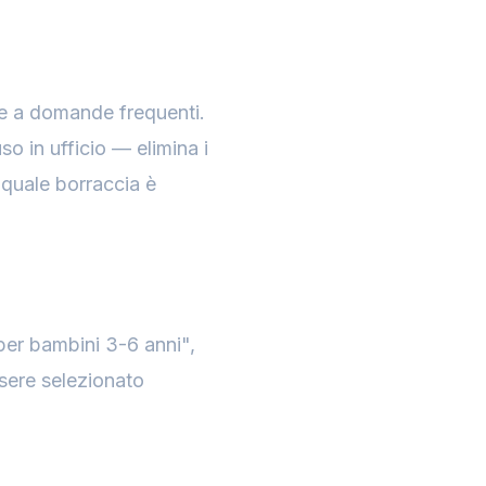
ate a domande frequenti.
o in ufficio — elimina i
"quale borraccia è
per bambini 3-6 anni",
ssere selezionato