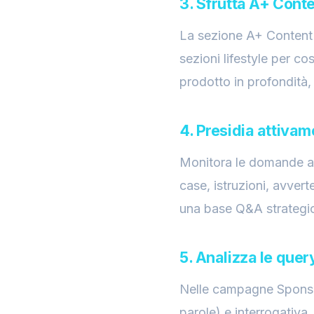
3. Sfrutta A+ Conte
La sezione A+ Content è
sezioni lifestyle per co
prodotto in profondità,
4. Presidia attiva
Monitora le domande ap
case, istruzioni, avver
una base Q&A strategica
5. Analizza le que
Nelle campagne Sponsore
parole) e interrogativa