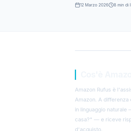
12 Marzo 2026
8 min
di 
C
Cos'è Amazo
Amazon Rufus è l'assis
Amazon. A differenza d
in linguaggio naturale 
casa?" — e riceve risp
d'acquisto.